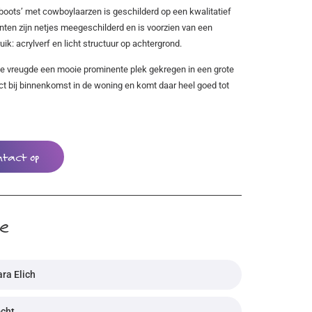
 boots’ met cowboylaarzen is geschilderd op een kwalitatief
ten zijn netjes meegeschilderd en is voorzien van een
k: acrylverf en licht structuur op achtergrond.
te vreugde een mooie prominente plek gekregen in een grote
ect bij binnenkomst in de woning en komt daar heel goed tot
ntact op
ie
ra Elich
ocht