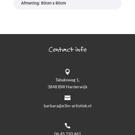
Afmeting: 80cm x 80cm
Contact info

Tabaksweg 1,
3848 BW Harderwijk

barbara@e3m-artistiek.nl

06 45 150 461