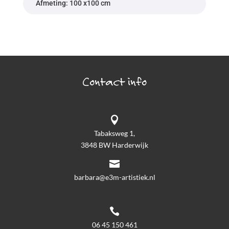
Afmeting: 100 x100 cm
Contact info

Tabaksweg 1,
3848 BW Harderwijk

barbara@e3m-artistiek.nl

06 45 150 461